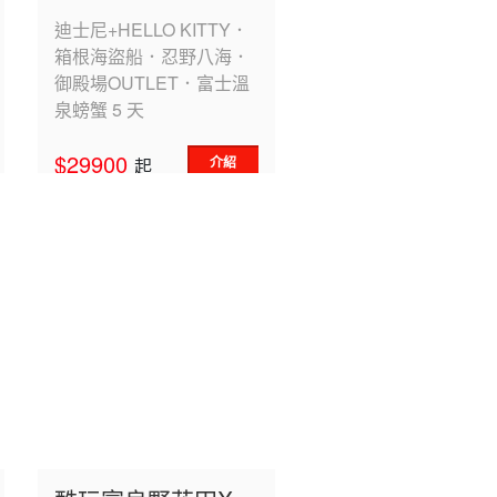
迪士尼+HELLO KITTY．
箱根海盜船．忍野八海．
御殿場OUTLET．富士溫
泉螃蟹 5 天
$29900
介紹
起