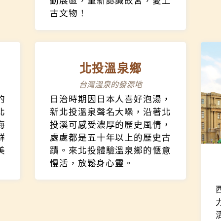
選
動展區，重新認識故宮，愛上
古文物！
北投溫泉鄉
台灣溫泉的發源地
的
日治時期因日本人喜好泡湯，
北
新北投溫泉聲名大噪，沿著北
海
投溪可感受濃厚的歷史風情，
群
處處都是五十年以上的歷史古
美
蹟。來北投體驗溫泉鄉的愜意
慢活，放鬆身心靈。