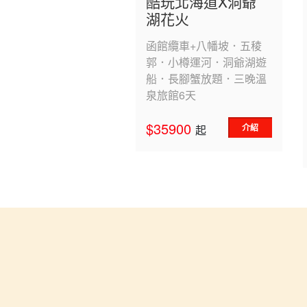
酷玩北海道X洞爺
湖花火
函館纜車+八幡坡．五稜
郭．小樽運河．洞爺湖遊
船．長腳蟹放題．三晚溫
泉旅館6天
$35900
介紹
起