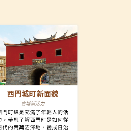
人文，感受鹿港的復古風情。
西門城町新面貌
古城新活力
西門町總是充滿了年輕人的活
力，帶您了解西門町是如何從
清代的荒蕪沼澤地，變成日治