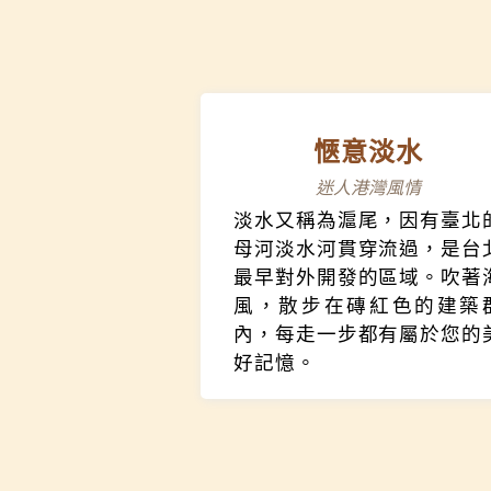
好姻緣，大稻埕都是你的首
之地。
愜意淡水
迷人港灣風情
淡水又稱為滬尾，因有臺北
母河淡水河貫穿流過，是台
最早對外開發的區域。吹著
風，散步在磚紅色的建築
內，每走一步都有屬於您的
好記憶。