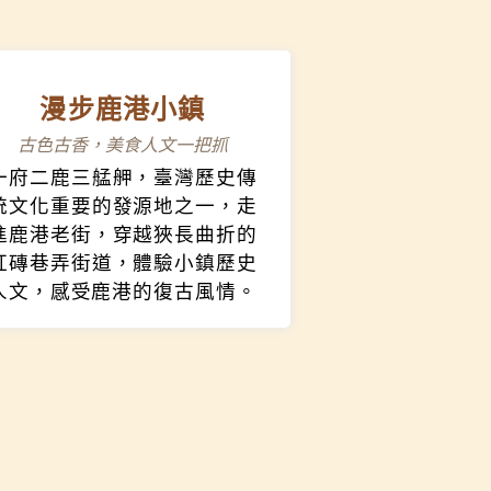
漫步鹿港小鎮
古色古香，美食人文一把抓
一府二鹿三艋舺，臺灣歷史傳
統文化重要的發源地之一，走
進鹿港老街，穿越狹長曲折的
紅磚巷弄街道，體驗小鎮歷史