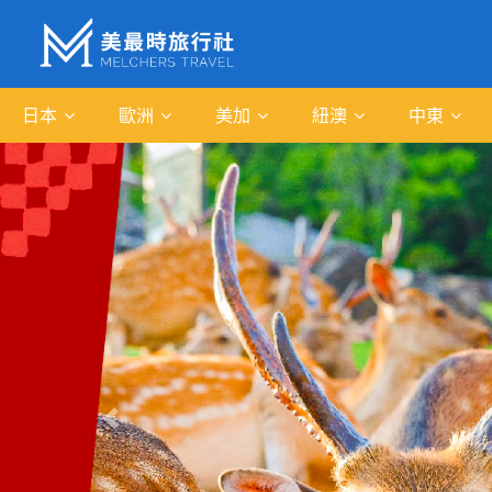
日本
歐洲
美加
紐澳
中東
往前