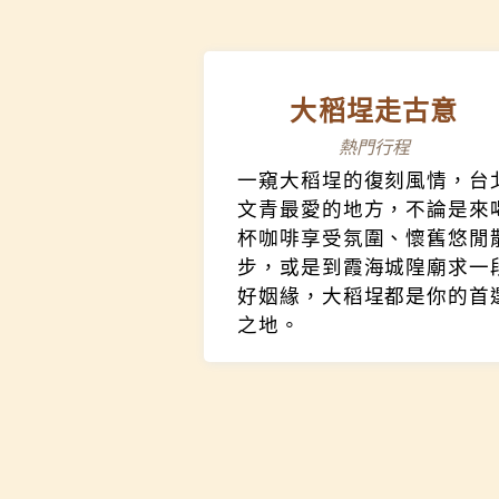
大稻埕走古意
熱門行程
一窺大稻埕的復刻風情，台
文青最愛的地方，不論是來
杯咖啡享受氛圍、懷舊悠閒
步，或是到霞海城隍廟求一