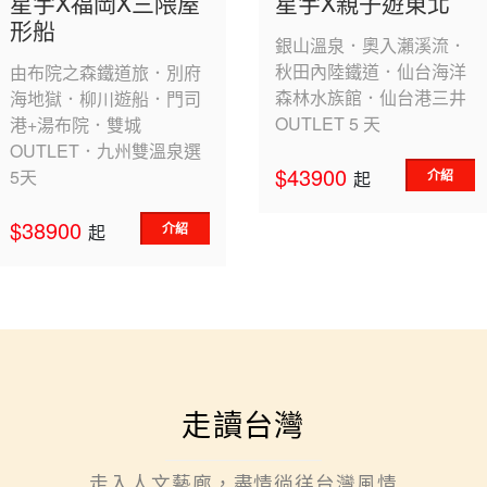
星宇X福岡X三隈屋
星宇X親子遊東北
形船
銀山溫泉．奧入瀨溪流．
秋田內陸鐵道．仙台海洋
由布院之森鐵道旅．別府
森林水族館．仙台港三井
海地獄．柳川遊船．門司
OUTLET 5 天
港+湯布院．雙城
OUTLET．九州雙溫泉選
$43900
5天
介紹
起
$38900
介紹
起
走讀台灣
走入人文藝廊，盡情徜徉台灣風情