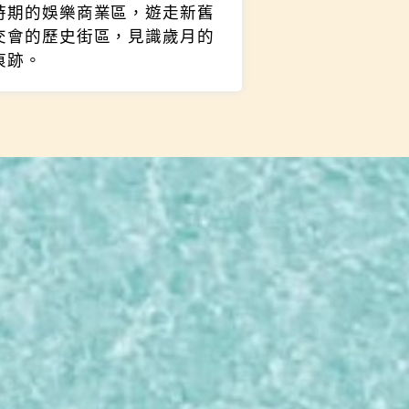
時期的娛樂商業區，遊走新舊
交會的歷史街區，見識歲月的
痕跡。