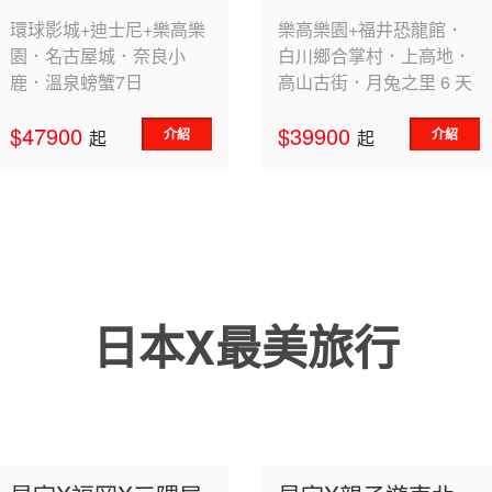
環球影城+迪士尼+樂高樂
樂高樂園+福井恐龍館．
園．名古屋城．奈良小
白川鄉合掌村．上高地．
鹿．溫泉螃蟹7日
高山古街．月兔之里 6 天
$47900
$39900
介紹
介紹
起
起
日本X最美旅行