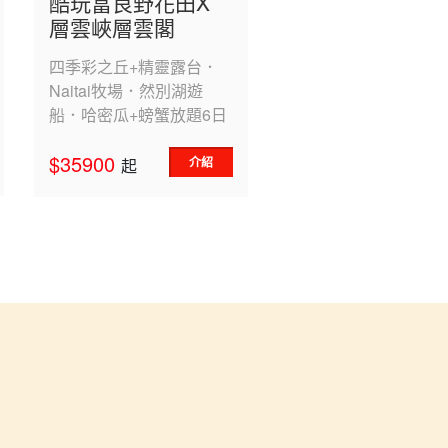
酷玩富良野花田X
層雲峽層雲閣
四季彩之丘+精靈露台．
Naitai牧場．然別湖遊
船．哈密瓜+螃蟹放題6日
$35900
介紹
起