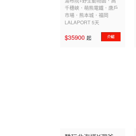
湯布院+野生動物園．高
千穗峽．萌熊電鐵．唐戶
市場．熊本城．福岡
LALAPORT 5天
$35900
介紹
起