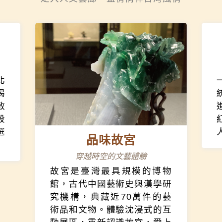
品味故宮
穿越時空的文藝體驗
北
故宮是臺灣最具規模的博物
喝
館，古代中國藝術史與漢學研
散
究機構，典藏近70萬件的藝
段
術品和文物。體驗沈浸式的互