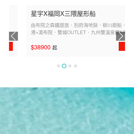
星宇X福岡X三隈屋形船
由布院之森鐵道旅．別府海地獄．柳川遊船．門司
港+湯布院．雙城OUTLET．九州雙溫泉選5天
$38900
介紹
起