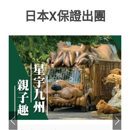
受誤導或造成權益受損。 如有疑問，請直接與本公司
作或業務往來。 提醒各位親友及旅客提高警覺，避免
日本X保證出團
官方管道聯繫。
受誤導或造成權益受損。 如有疑問，請直接與本公司
官方管道聯繫。