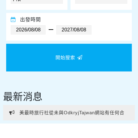
出發時間
開始搜索
最新消息
美最時旅行社從未與OdkryjTajwan網站有任何合
作或業務往來。 提醒各位親友及旅客提高警覺，避免
美最時旅行社從未與OdkryjTajwan網站有任何合