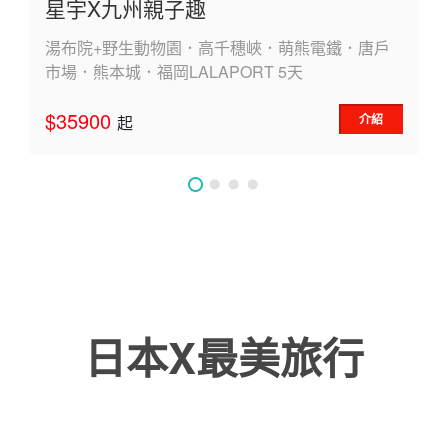
星宇X九州親子趣
湯布院+野生動物園．高千穗峽．萌熊電鐵．唐戶
市場．熊本城．福岡LALAPORT 5天
$35900
介紹
起
日本X最美旅行