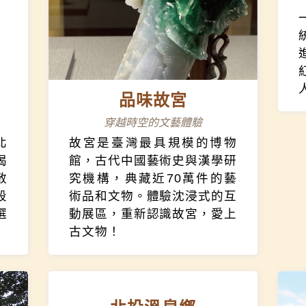
品味故宮
穿越時空的文藝體驗
北
故宮是臺灣最具規模的博物
喝
館，古代中國藝術史與漢學研
散
究機構，典藏近70萬件的藝
段
術品和文物。體驗沈浸式的互
選
動展區，重新認識故宮，愛上
古文物！