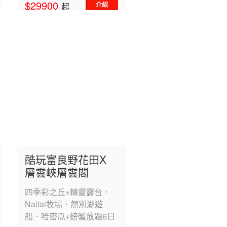
$29900
介紹
起
酷玩富良野花田X
層雲峽層雲閣
四季彩之丘+精靈露台．
Naitai牧場．然別湖遊
船．哈密瓜+螃蟹放題6日