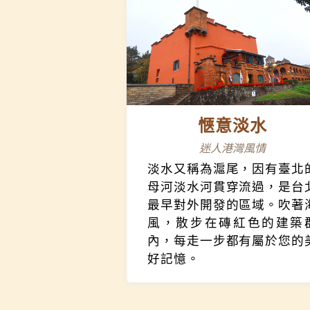
愜意淡水
迷人港灣風情
淡水又稱為滬尾，因有臺北
母河淡水河貫穿流過，是台
最早對外開發的區域。吹著
風，散步在磚紅色的建築
內，每走一步都有屬於您的
好記憶。