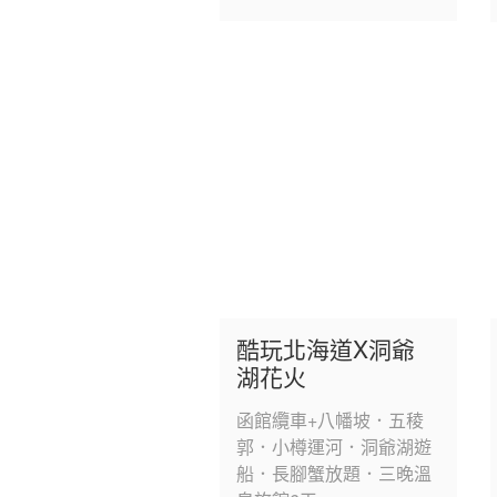
酷玩北海道X洞爺
湖花火
函館纜車+八幡坡．五稜
郭．小樽運河．洞爺湖遊
船．長腳蟹放題．三晚溫