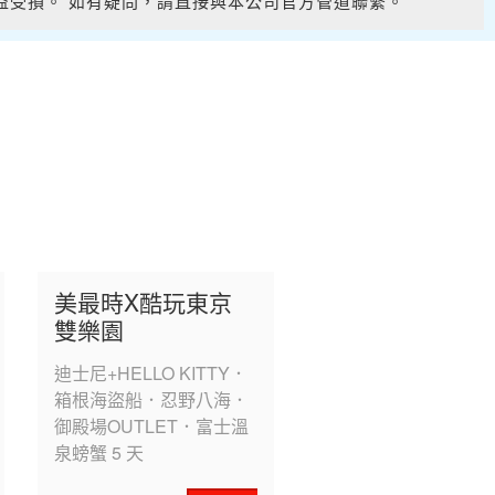
權益受損。 如有疑問，請直接與本公司官方管道聯繫。
權益受損。 如有疑問，請直接與本公司官方管道聯繫。
美最時X酷玩東京
雙樂園
迪士尼+HELLO KITTY．
箱根海盜船．忍野八海．
御殿場OUTLET．富士溫
泉螃蟹 5 天