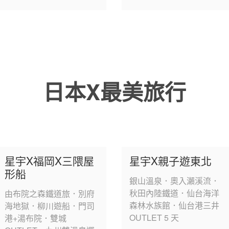
日本X最美旅行
星宇X福岡X三隈屋
星宇X親子遊東北
形船
銀山溫泉．奧入瀨溪流．
秋田內陸鐵道．仙台海洋
由布院之森鐵道旅．別府
森林水族館．仙台港三井
海地獄．柳川遊船．門司
OUTLET 5 天
港+湯布院．雙城