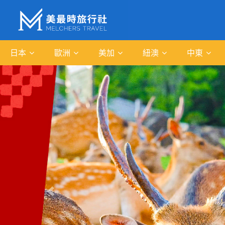
日本
歐洲
美加
紐澳
中東
往前