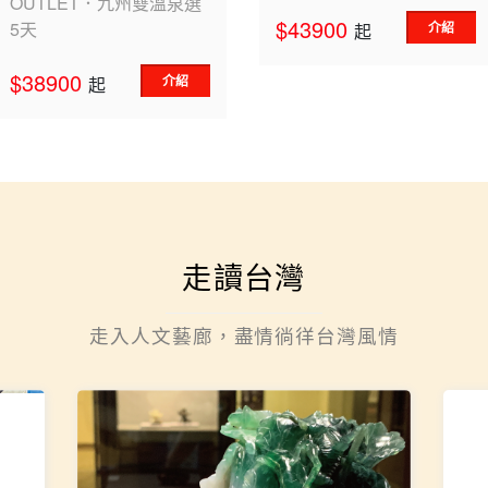
OUTLET．九州雙溫泉選
$43900
5天
介紹
起
$38900
介紹
起
走讀台灣
走入人文藝廊，盡情徜徉台灣風情