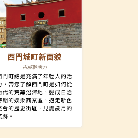
西門城町新面貌
古城新活力
西門町總是充滿了年輕人的活
力，帶您了解西門町是如何從
清代的荒蕪沼澤地，變成日治
時期的娛樂商業區，遊走新舊
交會的歷史街區，見識歲月的
痕跡。