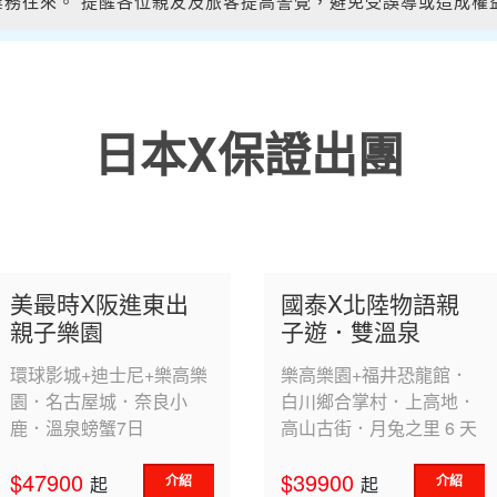
合作或業務往來。 提醒各位親友及旅客提高警覺，避免受誤導或造成
合作或業務往來。 提醒各位親友及旅客提高警覺，避免受誤導或造成
日本X保證出團
美最時X阪進東出
國泰X北陸物語親
親子樂園
子遊．雙溫泉
環球影城+迪士尼+樂高樂
樂高樂園+福井恐龍館．
園．名古屋城．奈良小
白川鄉合掌村．上高地．
鹿．溫泉螃蟹7日
高山古街．月兔之里 6 天
$47900
$39900
介紹
介紹
起
起