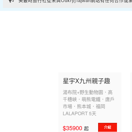
美最時旅行社從未與OdkryjTajwan網站有任何
美最時旅行社從未與OdkryjTajwan網站有任何
星宇X九州親子趣
湯布院+野生動物園．高
千穗峽．萌熊電鐵．唐戶
市場．熊本城．福岡
LALAPORT 5天
$35900
介紹
起