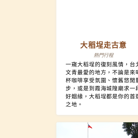
大稻埕走古意
熱門行程
一窺大稻埕的復刻風情，台
文青最愛的地方，不論是來
杯咖啡享受氛圍、懷舊悠閒
步，或是到霞海城隍廟求一
好姻緣，大稻埕都是你的首
之地。