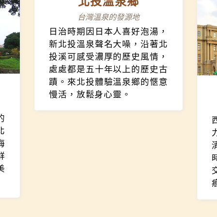
北投溫泉鄉
台灣溫泉的發源地
日治時期因日本人喜好泡湯，
新北投溫泉聲名大噪，沿著北
投溪可感受濃厚的歷史風情，
處處都是五十年以上的歷史古
蹟。來北投體驗溫泉鄉的愜意
慢活，放鬆身心靈。
的
北
海
群
美