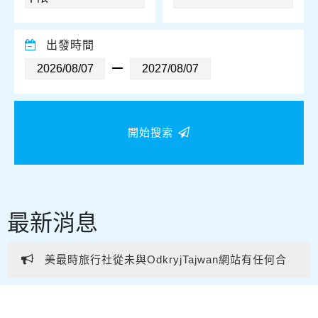
出發時間
開始搜索
最新消息
美最時旅行社從未與OdkryjTajwan網站有任何合
作或業務往來。 提醒各位親友及旅客提高警覺，避免
美最時旅行社從未與OdkryjTajwan網站有任何合