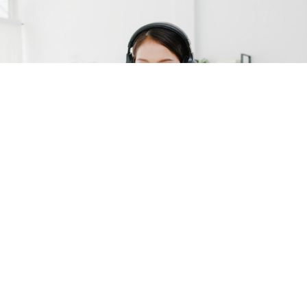
輕鬆自由行
代訂代辦
最高滿意度的獎勵方案
獎勵旅遊
美最時旅行社股份有限公司
交觀綜2170．品保北1223