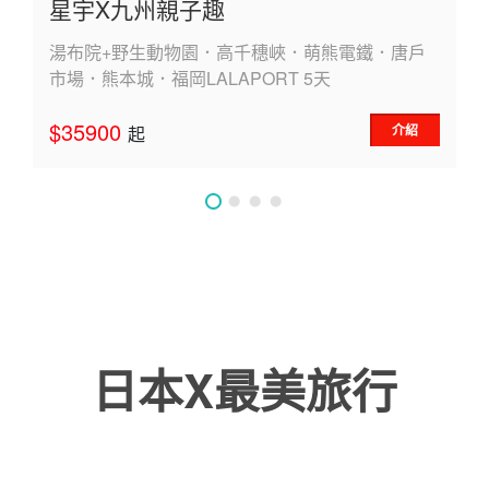
星宇X九州親子趣
湯布院+野生動物園．高千穗峽．萌熊電鐵．唐戶
市場．熊本城．福岡LALAPORT 5天
$35900
介紹
起
日本X最美旅行