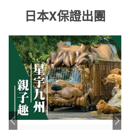
受誤導或造成權益受損。 如有疑問，請直接與本公司
作或業務往來。 提醒各位親友及旅客提高警覺，避免
日本X保證出團
官方管道聯繫。
受誤導或造成權益受損。 如有疑問，請直接與本公司
官方管道聯繫。