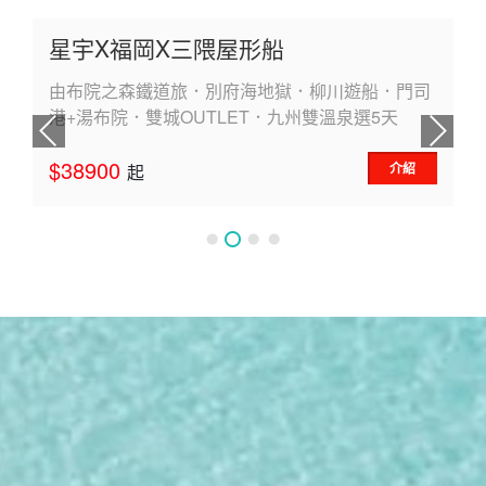
星宇X福岡X三隈屋形船
由布院之森鐵道旅．別府海地獄．柳川遊船．門司
港+湯布院．雙城OUTLET．九州雙溫泉選5天
$38900
介紹
起