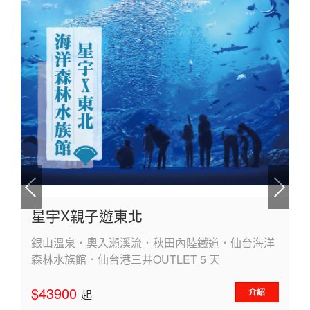
星宇X親子遊東北
銀山溫泉．奧入瀨溪流．秋田內陸鐵道．仙台海洋
森林水族館．仙台港三井OUTLET 5 天
$43900
介紹
起