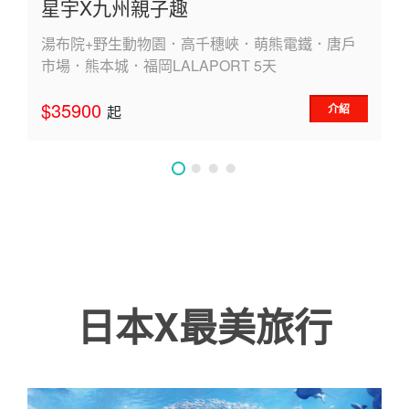
星宇X九州親子趣
湯布院+野生動物園．高千穗峽．萌熊電鐵．唐戶
市場．熊本城．福岡LALAPORT 5天
$35900
介紹
起
日本X最美旅行