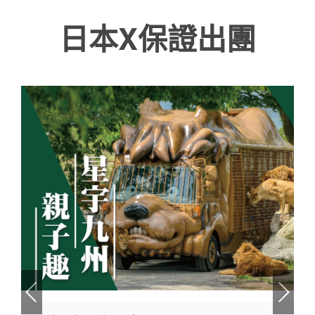
受誤導或造成權益受損。 如有疑問，請直接與本公司
作或業務往來。 提醒各位親友及旅客提高警覺，避免
日本X保證出團
官方管道聯繫。
受誤導或造成權益受損。 如有疑問，請直接與本公司
官方管道聯繫。