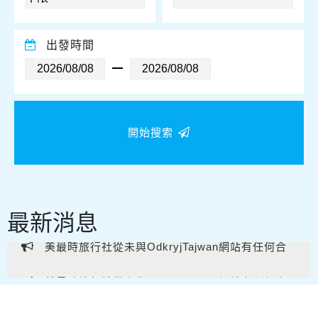
出發時間
開始搜索
最新消息
美最時旅行社從未與OdkryjTajwan網站有任何合
作或業務往來。 提醒各位親友及旅客提高警覺，避免
美最時旅行社從未與OdkryjTajwan網站有任何合