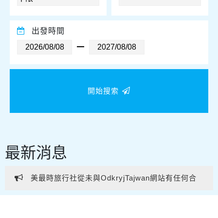
出發時間
開始搜索
最新消息
美最時旅行社從未與OdkryjTajwan網站有任何合
作或業務往來。 提醒各位親友及旅客提高警覺，避免
美最時旅行社從未與OdkryjTajwan網站有任何合