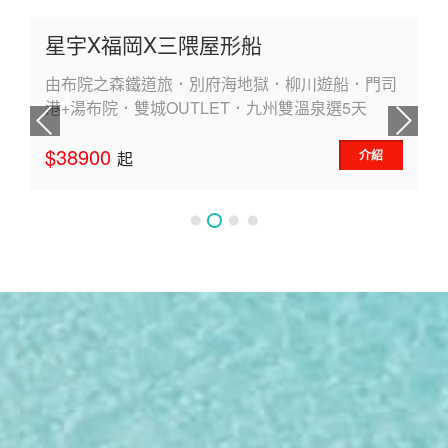
星宇X福岡X三隈屋形船
由布院之森鐵道旅．別府海地獄．柳川遊船．門司
港+湯布院．雙城OUTLET．九州雙溫泉選5天
$38900
介紹
起