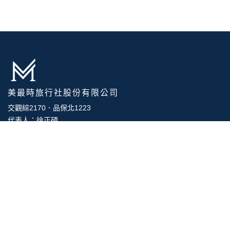
全線系列出團
團體旅遊
100% 獨家訂製
專屬訂製
輕鬆自由行
代訂代辦
最高滿意度的獎勵方案
獎勵旅遊