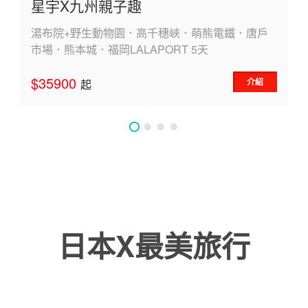
星宇X九州親子趣
湯布院+野生動物園．高千穗峽．萌熊電鐵．唐戶
市場．熊本城．福岡LALAPORT 5天
$35900
介紹
起
日本X最美旅行