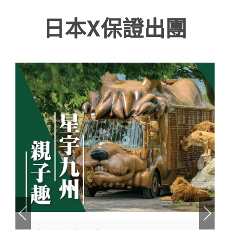
受誤導或造成權益受損。 如有疑問，請直接與本公司
作或業務往來。 提醒各位親友及旅客提高警覺，避免
日本X保證出團
官方管道聯繫。
受誤導或造成權益受損。 如有疑問，請直接與本公司
官方管道聯繫。