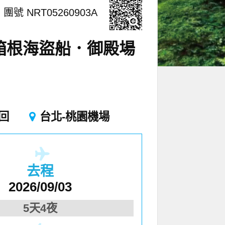
團號 NRT05260903A
箱根海盜船．御殿場
回
台北-桃園機場
去程
2026/09/03
5天4夜