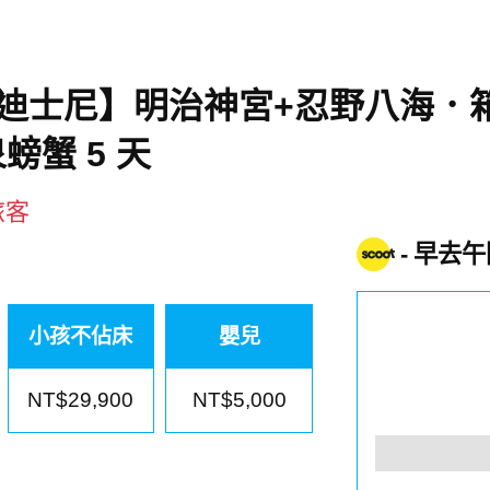
迪士尼】明治神宮+忍野八海．
螃蟹 5 天
旅客
早去午
小孩不佔床
嬰兒
NT$29,900
NT$5,000