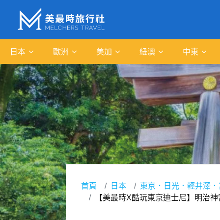
日本
歐洲
美加
紐澳
中東
首頁
日本
東京．日光．輕井澤．
【美最時X酷玩東京迪士尼】明治神宮