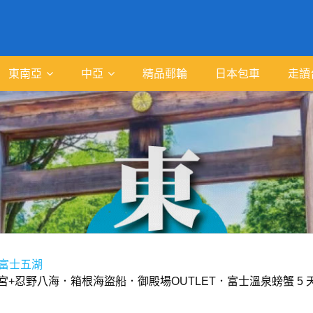
東南亞
中亞
精品郵輪
日本包車
走讀
富士五湖
+忍野八海．箱根海盜船．御殿場OUTLET．富士溫泉螃蟹 5 