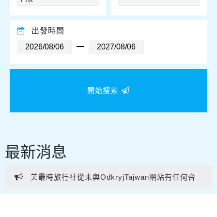
出發時間
開始搜索
最新消息
美最時旅行社從未與OdkryjTajwan網站有任何合
作或業務往來。 提醒各位親友及旅客提高警覺，避免
美最時旅行社從未與OdkryjTajwan網站有任何合