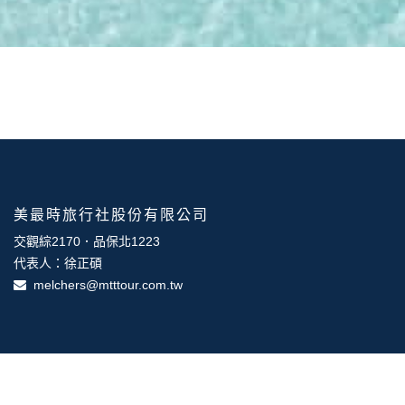
團體旅遊
100% 獨家訂製
專屬訂製
輕鬆自由行
代訂代辦
最高滿意度的獎勵方案
獎勵旅遊
美最時旅行社股份有限公司
交觀綜2170．品保北1223
代表人：徐正碩
melchers@mtttour.com.tw
台北總公司