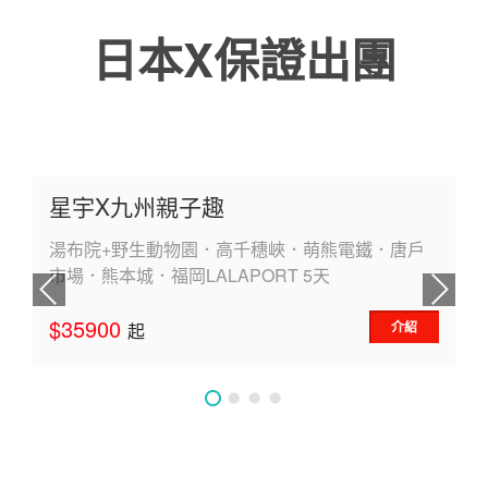
受誤導或造成權益受損。 如有疑問，請直接與本公司
作或業務往來。 提醒各位親友及旅客提高警覺，避免
日本X保證出團
官方管道聯繫。
受誤導或造成權益受損。 如有疑問，請直接與本公司
官方管道聯繫。
星宇X九州親子趣
湯布院+野生動物園．高千穗峽．萌熊電鐵．唐戶
市場．熊本城．福岡LALAPORT 5天
$35900
介紹
起