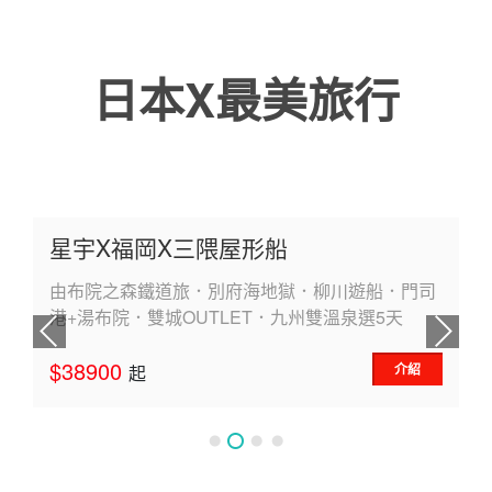
日本X最美旅行
星宇X親子遊東北
銀山溫泉．奧入瀨溪流．秋田內陸鐵道．仙台海洋
森林水族館．仙台港三井OUTLET 5 天
$43900
介紹
起