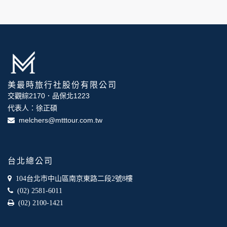
資料的蒐集與使用方式:
為了在本網站提供您最佳的互動性服務，可能會請您提供相關
個人的資料，其範圍如下：
本網站在您使用服務信箱、問卷調查等互動性功能時，會保留
您所提供的姓名、電子郵件地址、聯絡方式及使用時間等。
於一般瀏覽時，伺服器會自行記錄相關行徑，包括您使用連線
設備的 IP 位址、使用時間、使用的瀏覽器、瀏覽及點選資料記
錄等，做為我們增進網站服務的參考依據，此記錄為內部應
美最時旅行社股份有限公司
用，決不對外公布。
為提供精確的服務，我們會將收集的問卷調查內容進行統計與
交觀綜2170．品保北1223
分析，分析結果之統計數據或說明文字呈現，除供內部研究
代表人：徐正碩
外，我們會視需要公佈統計數據及說明文字，但不涉及特定個
melchers@mtttour.com.tw
人之資料。
除非取得您的同意或其他法令之特別規定，本網站絕不會將您
的個人資料揭露予第三人或使用於蒐集目的以外之其他用途。
在您於本網站註冊帳號、使用本網站相關產品、服務、活動或
台北總公司
贈獎時，本網站會收集您的個人識別資料，本網站也可以從商
業夥伴處取得個人資料。
104台北市中山區南京東路二段2號8樓
當客戶在本網站註冊時，我們會取得您的姓名、電話、住址、
(02) 2581-6011
身份證字號、電子郵件、出生日期、性別、行業等相關資料，
(02) 2100-1421
當您註冊成功，並登入使用我們的服務後，我們即取得您的資
料。註冊時，本網站取得您的姓名、電話、住址、身份證字
號、電子郵件、出生日期、性別、行業等相關資料，當您註冊