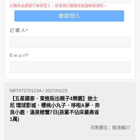
訂購商品請進行會員登入，非會員訂購需先驗證聯絡資料。
驗證/登入
訂 購 人
E m a i l
NRT07270123A / 2027/01/23
【五星國泰．東進阪出親子4樂園】迪士
尼 環球影城．櫻桃小丸子．哆啦A夢．奈
良小鹿．溫泉螃蟹7日(孩童不佔床最高省
1萬)
可售團位：經濟艙
27