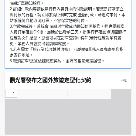
mail訂單通知給您。
2.詳細付款內容請依照行程內容頁中的付款說明。若您是訂購須立
即付款的行程，請立即於線上即時完成 全額付款，若逾時未付，本
站系統將自動取消訂單，不會保留您的訂位。
3.付款完成後，系統會 mail封付款成功通知信函給您，經專屬服務
人員訂單確認OK後，最晚於出發前三天，提供行程確認單與團體行
程確認文件給您，您也可以在訂單查詢中得知(若行程確認單有變
更，業務人員會於出發前聯絡您)。
4.若有需要『旅行業代收轉付收據』，請通知業務人員郵寄到您指
定寄送地址。
5.取消訂單/退貨依照旅遊契約、金流等相關規定辦理。
觀光署發布之國外旅遊定型化契約
下載