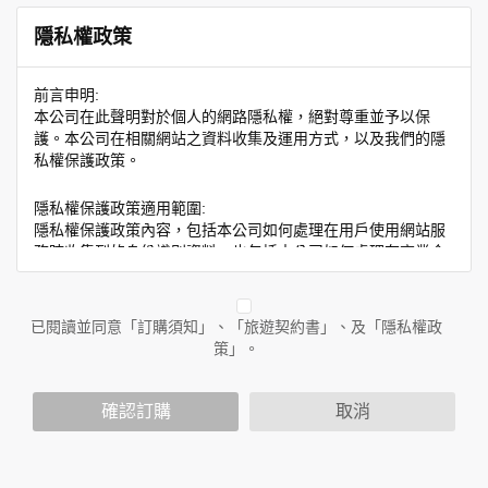
隱私權政策
前言申明:
本公司在此聲明對於個人的網路隱私權，絕對尊重並予以保
護。本公司在相關網站之資料收集及運用方式，以及我們的隱
私權保護政策。
隱私權保護政策適用範圍:
隱私權保護政策內容，包括本公司如何處理在用戶使用網站服
務時收集到的身份識別資料，也包括本公司如何處理在商業合
作與本公司合作時分享的任何身份識別資料。隱私權保護政策
不適用於本公司以外的公司或網站群，與非本站所僱用或管理
人員。例如您透過本公司旗下網站上的廣告廠商連結，這些置
已閱讀並同意「訂購須知」、「旅遊契約書」、及「隱私權政
放連結的廠商也可能蒐集您個人的資料。對於您主動提供的個
策」。
人資訊，這些廣告廠商或連結網站有其個別的隱私權保護政
策，其資料處理措施不適用於本公司隱私權保護政策。
您個人在本網站上的聊天室或討論區中任意公開個人資料的行
確認訂購
取消
為，在非經加密的保護下，亦不適用於本公司隱私權保護政
策。