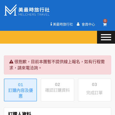
0
美最時旅行社
會員中心
很抱歉，目前本團暫不提供線上報名，如有行程需
求，請來電洽詢。
02
03
01
確認訂購資料
訂購內容及優
完成訂單
惠
訂購人資料