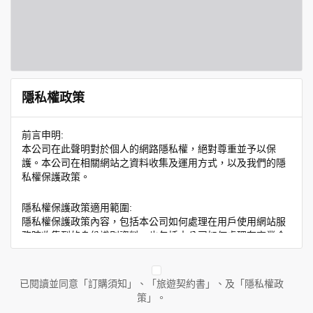
隱私權政策
前言申明:
本公司在此聲明對於個人的網路隱私權，絕對尊重並予以保
護。本公司在相關網站之資料收集及運用方式，以及我們的隱
私權保護政策。
隱私權保護政策適用範圍:
隱私權保護政策內容，包括本公司如何處理在用戶使用網站服
務時收集到的身份識別資料，也包括本公司如何處理在商業合
作與本公司合作時分享的任何身份識別資料。隱私權保護政策
不適用於本公司以外的公司或網站群，與非本站所僱用或管理
人員。例如您透過本公司旗下網站上的廣告廠商連結，這些置
已閱讀並同意「訂購須知」、「旅遊契約書」、及「隱私權政
放連結的廠商也可能蒐集您個人的資料。對於您主動提供的個
策」。
人資訊，這些廣告廠商或連結網站有其個別的隱私權保護政