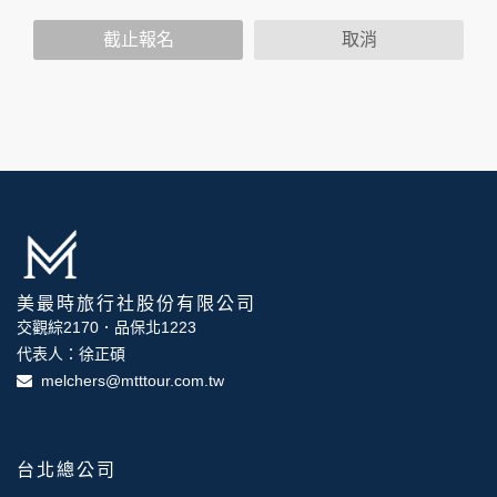
策，其資料處理措施不適用於本公司隱私權保護政策。
您個人在本網站上的聊天室或討論區中任意公開個人資料的行
截止報名
取消
為，在非經加密的保護下，亦不適用於本公司隱私權保護政
策。
資料的蒐集與使用方式:
為了在本網站提供您最佳的互動性服務，可能會請您提供相關
個人的資料，其範圍如下：
本網站在您使用服務信箱、問卷調查等互動性功能時，會保留
您所提供的姓名、電子郵件地址、聯絡方式及使用時間等。
於一般瀏覽時，伺服器會自行記錄相關行徑，包括您使用連線
設備的 IP 位址、使用時間、使用的瀏覽器、瀏覽及點選資料記
錄等，做為我們增進網站服務的參考依據，此記錄為內部應
美最時旅行社股份有限公司
用，決不對外公布。
為提供精確的服務，我們會將收集的問卷調查內容進行統計與
交觀綜2170．品保北1223
分析，分析結果之統計數據或說明文字呈現，除供內部研究
代表人：徐正碩
外，我們會視需要公佈統計數據及說明文字，但不涉及特定個
melchers@mtttour.com.tw
人之資料。
除非取得您的同意或其他法令之特別規定，本網站絕不會將您
的個人資料揭露予第三人或使用於蒐集目的以外之其他用途。
在您於本網站註冊帳號、使用本網站相關產品、服務、活動或
台北總公司
贈獎時，本網站會收集您的個人識別資料，本網站也可以從商