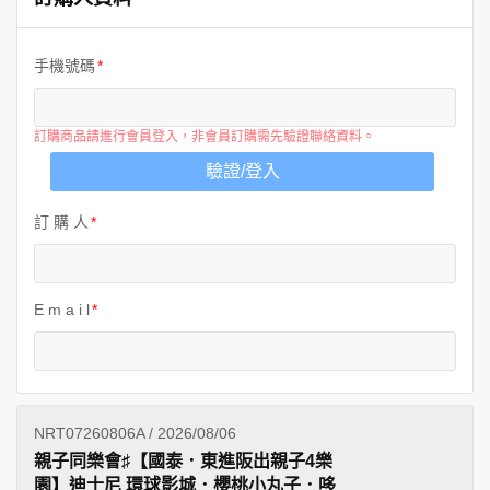
手機號碼
訂購商品請進行會員登入，非會員訂購需先驗證聯絡資料。
驗證/登入
訂 購 人
E m a i l
NRT07260806A / 2026/08/06
親子同樂會♯【國泰．東進阪出親子4樂
園】迪士尼 環球影城．櫻桃小丸子．哆