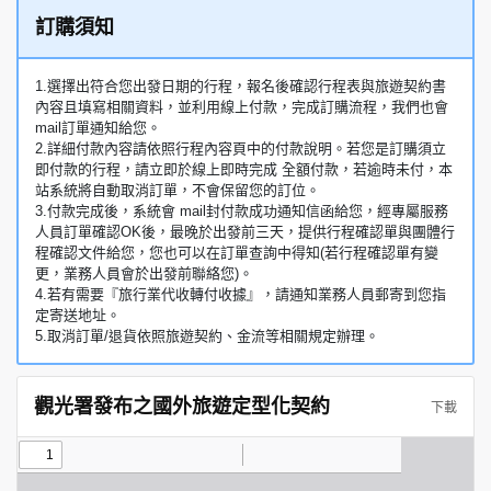
訂購須知
1.選擇出符合您出發日期的行程，報名後確認行程表與旅遊契約書
內容且填寫相關資料，並利用線上付款，完成訂購流程，我們也會
mail訂單通知給您。
2.詳細付款內容請依照行程內容頁中的付款說明。若您是訂購須立
即付款的行程，請立即於線上即時完成 全額付款，若逾時未付，本
站系統將自動取消訂單，不會保留您的訂位。
3.付款完成後，系統會 mail封付款成功通知信函給您，經專屬服務
人員訂單確認OK後，最晚於出發前三天，提供行程確認單與團體行
程確認文件給您，您也可以在訂單查詢中得知(若行程確認單有變
更，業務人員會於出發前聯絡您)。
4.若有需要『旅行業代收轉付收據』，請通知業務人員郵寄到您指
定寄送地址。
5.取消訂單/退貨依照旅遊契約、金流等相關規定辦理。
觀光署發布之國外旅遊定型化契約
下載