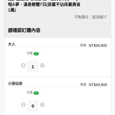
啦A夢．溫泉螃蟹7日(孩童不佔床最高省
1萬)
可售團位：經濟艙
27
請確認訂購內容
大人
NT$49,800
可售
27
1
小孩佔床
NT$49,800
可售
27
0