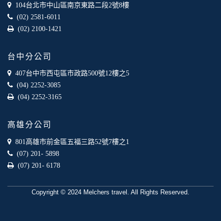
業夥伴處取得個人資料。
104台北市中山區南京東路二段2號8樓
當客戶在本網站註冊時，我們會取得您的姓名、電話、住址、
(02) 2581-6011
身份證字號、電子郵件、出生日期、性別、行業等相關資料，
(02) 2100-1421
當您註冊成功，並登入使用我們的服務後，我們即取得您的資
料。註冊時，本網站取得您的姓名、電話、住址、身份證字
號、電子郵件、出生日期、性別、行業等相關資料，當您註冊
台中分公司
成功，並登入使用我們的服務後，本網站即取得您的資料。
其他除了上述，會保留您在上網瀏覽或查詢時，伺服器自行產
407台中市西屯區市政路500號12樓之5
生的相關記錄，包括您使用連線設備的 IP 位址、使用時間、使
(04) 2252-3085
用的瀏覽器、瀏覽及點選資料紀錄等。本網站會對個別連線者
(04) 2252-3165
的瀏覽器予以標示，歸納使用者瀏覽器在本網站內部所瀏覽的
網頁，除非您願意告知您的個人資料，否則本網站不會也無法
將此項記錄和您對應。請您注意，在本網站網刊登廣告之廠
高雄分公司
商，或與連結本網站，也可能蒐集您個人的資料。對於您主動
提供的個人資訊，這些廣告廠商、或連結網站有其個別的私權
801高雄市前金區五福三路52號7樓之1
保護政策，其資料處理措施不適用本網站隱私權保護政策，本
(07) 201- 5898
公司不負任何連帶責任。
(07) 201- 6178
本網站將在事前或註冊登錄取得您的同意後，傳送商業性資料
或電子郵件給您。本公司除了在該資料或電子郵件上註明是由
本公司發送，也會在該資料或電子郵件上提供您能隨時停止接
Copyright © 2024 Melchers travel. All Rights Reserved.
收這些資料或電子郵件的方法及說明。