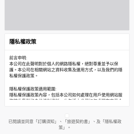
隱私權政策
前言申明:
本公司在此聲明對於個人的網路隱私權，絕對尊重並予以保
護。本公司在相關網站之資料收集及運用方式，以及我們的隱
私權保護政策。
隱私權保護政策適用範圍:
隱私權保護政策內容，包括本公司如何處理在用戶使用網站服
務時收集到的身份識別資料，也包括本公司如何處理在商業合
作與本公司合作時分享的任何身份識別資料。隱私權保護政策
不適用於本公司以外的公司或網站群，與非本站所僱用或管理
人員。例如您透過本公司旗下網站上的廣告廠商連結，這些置
已閱讀並同意「訂購須知」、「旅遊契約書」、及「隱私權政
放連結的廠商也可能蒐集您個人的資料。對於您主動提供的個
策」。
人資訊，這些廣告廠商或連結網站有其個別的隱私權保護政