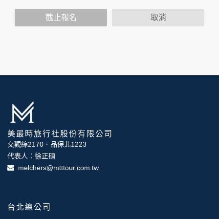
策，其資料處理措施不適用於本公司隱私權保護政策。
您個人在本網站上的聊天室或討論區中任意公開個人資料的行
截止報名
取消
為，在非經加密的保護下，亦不適用於本公司隱私權保護政
策。
資料的蒐集與使用方式:
為了在本網站提供您最佳的互動性服務，可能會請您提供相關
個人的資料，其範圍如下：
本網站在您使用服務信箱、問卷調查等互動性功能時，會保留
您所提供的姓名、電子郵件地址、聯絡方式及使用時間等。
於一般瀏覽時，伺服器會自行記錄相關行徑，包括您使用連線
設備的 IP 位址、使用時間、使用的瀏覽器、瀏覽及點選資料記
錄等，做為我們增進網站服務的參考依據，此記錄為內部應
美最時旅行社股份有限公司
用，決不對外公布。
為提供精確的服務，我們會將收集的問卷調查內容進行統計與
交觀綜2170．品保北1223
分析，分析結果之統計數據或說明文字呈現，除供內部研究
代表人：徐正碩
外，我們會視需要公佈統計數據及說明文字，但不涉及特定個
melchers@mtttour.com.tw
人之資料。
除非取得您的同意或其他法令之特別規定，本網站絕不會將您
的個人資料揭露予第三人或使用於蒐集目的以外之其他用途。
在您於本網站註冊帳號、使用本網站相關產品、服務、活動或
台北總公司
贈獎時，本網站會收集您的個人識別資料，本網站也可以從商