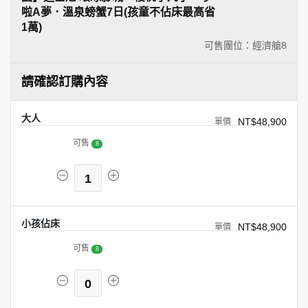
啦A夢．溫泉螃蟹7日(孩童不佔床最高省
1萬)
可售團位：經濟艙
8
請確認訂購內容
大人
NT$48,900
可售
8
1
小孩佔床
NT$48,900
可售
8
0