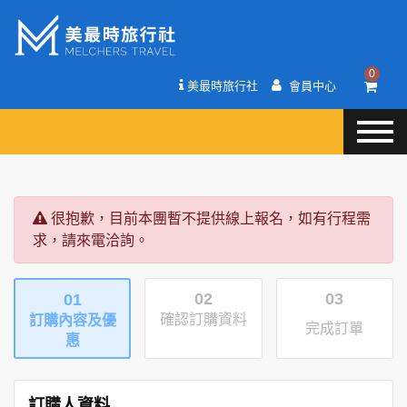
0
美最時旅行社
會員中心
很抱歉，目前本團暫不提供線上報名，如有行程需
求，請來電洽詢。
02
03
01
確認訂購資料
訂購內容及優
完成訂單
惠
訂購人資料