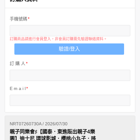
手機號碼
訂購商品請進行會員登入，非會員訂購需先驗證聯絡資料。
驗證/登入
訂 購 人
E m a i l
NRT07260730A / 2026/07/30
親子同樂會♯【國泰．東進阪出親子4樂
園】迪士尼 環球影城．櫻桃小丸子．哆