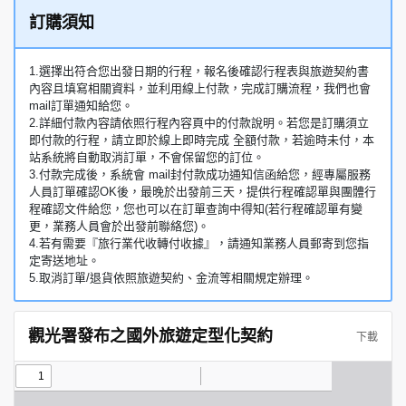
訂購須知
1.選擇出符合您出發日期的行程，報名後確認行程表與旅遊契約書
內容且填寫相關資料，並利用線上付款，完成訂購流程，我們也會
mail訂單通知給您。
2.詳細付款內容請依照行程內容頁中的付款說明。若您是訂購須立
即付款的行程，請立即於線上即時完成 全額付款，若逾時未付，本
站系統將自動取消訂單，不會保留您的訂位。
3.付款完成後，系統會 mail封付款成功通知信函給您，經專屬服務
人員訂單確認OK後，最晚於出發前三天，提供行程確認單與團體行
程確認文件給您，您也可以在訂單查詢中得知(若行程確認單有變
更，業務人員會於出發前聯絡您)。
4.若有需要『旅行業代收轉付收據』，請通知業務人員郵寄到您指
定寄送地址。
5.取消訂單/退貨依照旅遊契約、金流等相關規定辦理。
觀光署發布之國外旅遊定型化契約
下載