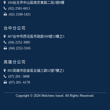
業夥伴處取得個人資料。
104台北市中山區南京東路二段2號8樓
當客戶在本網站註冊時，我們會取得您的姓名、電話、住址、
(02) 2581-6011
身份證字號、電子郵件、出生日期、性別、行業等相關資料，
(02) 2100-1421
當您註冊成功，並登入使用我們的服務後，我們即取得您的資
料。註冊時，本網站取得您的姓名、電話、住址、身份證字
號、電子郵件、出生日期、性別、行業等相關資料，當您註冊
台中分公司
成功，並登入使用我們的服務後，本網站即取得您的資料。
其他除了上述，會保留您在上網瀏覽或查詢時，伺服器自行產
407台中市西屯區市政路500號12樓之5
生的相關記錄，包括您使用連線設備的 IP 位址、使用時間、使
(04) 2252-3085
用的瀏覽器、瀏覽及點選資料紀錄等。本網站會對個別連線者
(04) 2252-3165
的瀏覽器予以標示，歸納使用者瀏覽器在本網站內部所瀏覽的
網頁，除非您願意告知您的個人資料，否則本網站不會也無法
將此項記錄和您對應。請您注意，在本網站網刊登廣告之廠
高雄分公司
商，或與連結本網站，也可能蒐集您個人的資料。對於您主動
提供的個人資訊，這些廣告廠商、或連結網站有其個別的私權
801高雄市前金區五福三路52號7樓之1
保護政策，其資料處理措施不適用本網站隱私權保護政策，本
(07) 201- 5898
公司不負任何連帶責任。
(07) 201- 6178
本網站將在事前或註冊登錄取得您的同意後，傳送商業性資料
或電子郵件給您。本公司除了在該資料或電子郵件上註明是由
本公司發送，也會在該資料或電子郵件上提供您能隨時停止接
Copyright © 2024 Melchers travel. All Rights Reserved.
收這些資料或電子郵件的方法及說明。