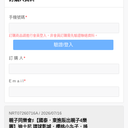
手機號碼
訂購商品請進行會員登入，非會員訂購需先驗證聯絡資料。
驗證/登入
訂 購 人
E m a i l
NRT07260716A / 2026/07/16
親子同樂會♯【國泰．東進阪出親子4樂
園】迪士尼 環球影城．櫻桃小丸子．哆