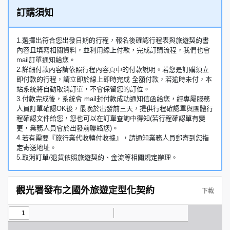
訂購須知
1.選擇出符合您出發日期的行程，報名後確認行程表與旅遊契約書
內容且填寫相關資料，並利用線上付款，完成訂購流程，我們也會
mail訂單通知給您。
2.詳細付款內容請依照行程內容頁中的付款說明。若您是訂購須立
即付款的行程，請立即於線上即時完成 全額付款，若逾時未付，本
站系統將自動取消訂單，不會保留您的訂位。
3.付款完成後，系統會 mail封付款成功通知信函給您，經專屬服務
人員訂單確認OK後，最晚於出發前三天，提供行程確認單與團體行
程確認文件給您，您也可以在訂單查詢中得知(若行程確認單有變
更，業務人員會於出發前聯絡您)。
4.若有需要『旅行業代收轉付收據』，請通知業務人員郵寄到您指
定寄送地址。
5.取消訂單/退貨依照旅遊契約、金流等相關規定辦理。
觀光署發布之國外旅遊定型化契約
下載