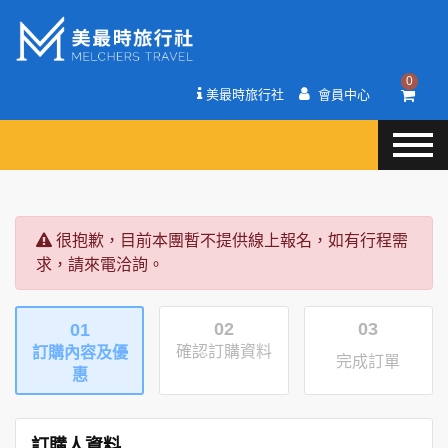
0
美最時旅行社
會員中心
很抱歉，目前本團暫不提供線上報名，如有行程需
求，請來電洽詢。
02
03
01
確認訂購資料
訂購內容及優
完成訂單
惠
訂購人資料