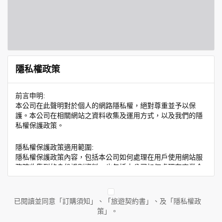
隱私權政策
前言申明:
本公司在此聲明對於個人的網路隱私權，絕對尊重並予以保
護。本公司在相關網站之資料收集及運用方式，以及我們的隱
私權保護政策。
隱私權保護政策適用範圍:
隱私權保護政策內容，包括本公司如何處理在用戶使用網站服
務時收集到的身份識別資料，也包括本公司如何處理在商業合
作與本公司合作時分享的任何身份識別資料。隱私權保護政策
不適用於本公司以外的公司或網站群，與非本站所僱用或管理
人員。例如您透過本公司旗下網站上的廣告廠商連結，這些置
已閱讀並同意「訂購須知」、「旅遊契約書」、及「隱私權政
放連結的廠商也可能蒐集您個人的資料。對於您主動提供的個
策」。
人資訊，這些廣告廠商或連結網站有其個別的隱私權保護政