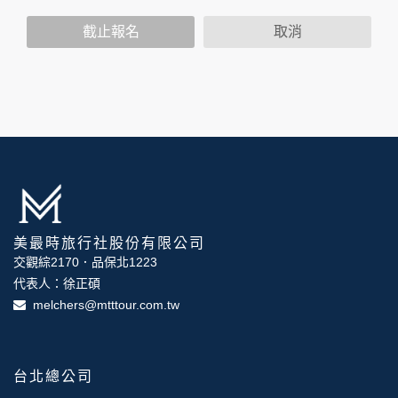
策，其資料處理措施不適用於本公司隱私權保護政策。
您個人在本網站上的聊天室或討論區中任意公開個人資料的行
截止報名
取消
為，在非經加密的保護下，亦不適用於本公司隱私權保護政
策。
資料的蒐集與使用方式:
為了在本網站提供您最佳的互動性服務，可能會請您提供相關
個人的資料，其範圍如下：
本網站在您使用服務信箱、問卷調查等互動性功能時，會保留
您所提供的姓名、電子郵件地址、聯絡方式及使用時間等。
於一般瀏覽時，伺服器會自行記錄相關行徑，包括您使用連線
設備的 IP 位址、使用時間、使用的瀏覽器、瀏覽及點選資料記
錄等，做為我們增進網站服務的參考依據，此記錄為內部應
美最時旅行社股份有限公司
用，決不對外公布。
為提供精確的服務，我們會將收集的問卷調查內容進行統計與
交觀綜2170．品保北1223
分析，分析結果之統計數據或說明文字呈現，除供內部研究
代表人：徐正碩
外，我們會視需要公佈統計數據及說明文字，但不涉及特定個
melchers@mtttour.com.tw
人之資料。
除非取得您的同意或其他法令之特別規定，本網站絕不會將您
的個人資料揭露予第三人或使用於蒐集目的以外之其他用途。
在您於本網站註冊帳號、使用本網站相關產品、服務、活動或
台北總公司
贈獎時，本網站會收集您的個人識別資料，本網站也可以從商