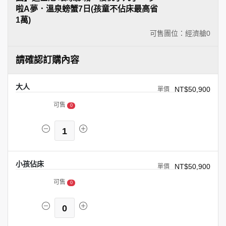
啦A夢．溫泉螃蟹7日(孩童不佔床最高省
1萬)
可售團位：經濟艙
0
請確認訂購內容
大人
NT$50,900
可售
0
1
小孩佔床
NT$50,900
可售
0
0