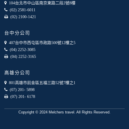
業夥伴處取得個人資料。
104台北市中山區南京東路二段2號8樓
當客戶在本網站註冊時，我們會取得您的姓名、電話、住址、
(02) 2581-6011
身份證字號、電子郵件、出生日期、性別、行業等相關資料，
(02) 2100-1421
當您註冊成功，並登入使用我們的服務後，我們即取得您的資
料。註冊時，本網站取得您的姓名、電話、住址、身份證字
號、電子郵件、出生日期、性別、行業等相關資料，當您註冊
台中分公司
成功，並登入使用我們的服務後，本網站即取得您的資料。
其他除了上述，會保留您在上網瀏覽或查詢時，伺服器自行產
407台中市西屯區市政路500號12樓之5
生的相關記錄，包括您使用連線設備的 IP 位址、使用時間、使
(04) 2252-3085
用的瀏覽器、瀏覽及點選資料紀錄等。本網站會對個別連線者
(04) 2252-3165
的瀏覽器予以標示，歸納使用者瀏覽器在本網站內部所瀏覽的
網頁，除非您願意告知您的個人資料，否則本網站不會也無法
將此項記錄和您對應。請您注意，在本網站網刊登廣告之廠
高雄分公司
商，或與連結本網站，也可能蒐集您個人的資料。對於您主動
提供的個人資訊，這些廣告廠商、或連結網站有其個別的私權
801高雄市前金區五福三路52號7樓之1
保護政策，其資料處理措施不適用本網站隱私權保護政策，本
(07) 201- 5898
公司不負任何連帶責任。
(07) 201- 6178
本網站將在事前或註冊登錄取得您的同意後，傳送商業性資料
或電子郵件給您。本公司除了在該資料或電子郵件上註明是由
本公司發送，也會在該資料或電子郵件上提供您能隨時停止接
Copyright © 2024 Melchers travel. All Rights Reserved.
收這些資料或電子郵件的方法及說明。