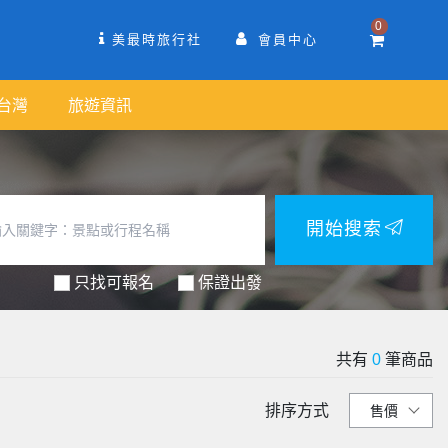
0
美最時旅行社
會員中心
台灣
旅遊資訊
開始搜索
只找可報名
保證出發
共有
0
筆商品
排序方式