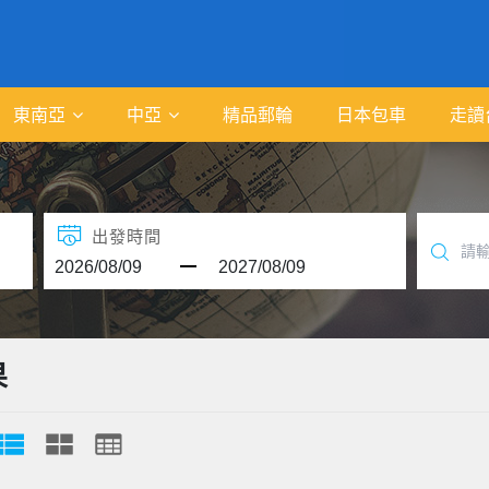
東南亞
中亞
精品郵輪
日本包車
走讀
出發時間
果