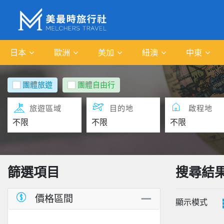
日本
歐洲
美加
紐澳
中東
團體旅遊
團體自由行
旅遊區域
目的地
啟程地
篩選項目
搜尋結
價格區間
顯示模式